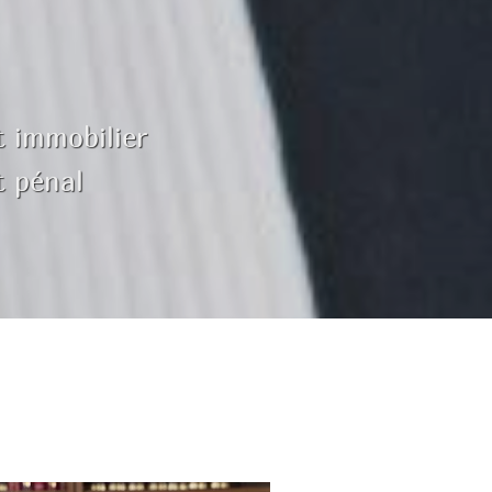
t immobilier
t pénal