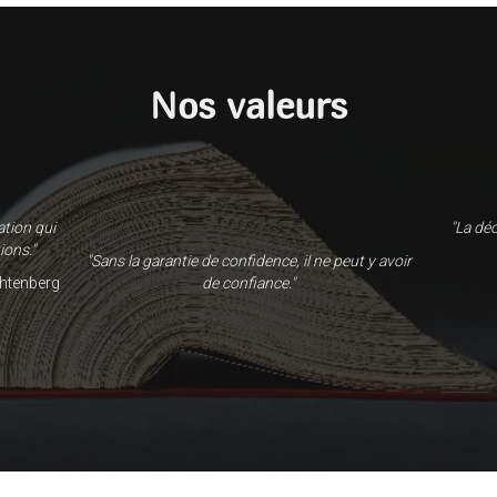
Nos valeurs
ation qui
"La déo
ions."
"Sans la garantie de confidence, il ne peut y avoir
chtenberg
de confiance."