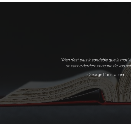
"Rien n'est plus insondable que la motiv
se cache derrière chacune de vos act
- George Christopher Li