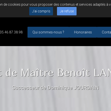
ation de cookies pour vous proposer des contenus et services adaptés à 
J'ai compris
Je refuse
05.46.87.38.98
Qui sommes-nous ?
Honoraires
Conta
t de Maître Benoît L
Successeur de Dominique JOURDAIN