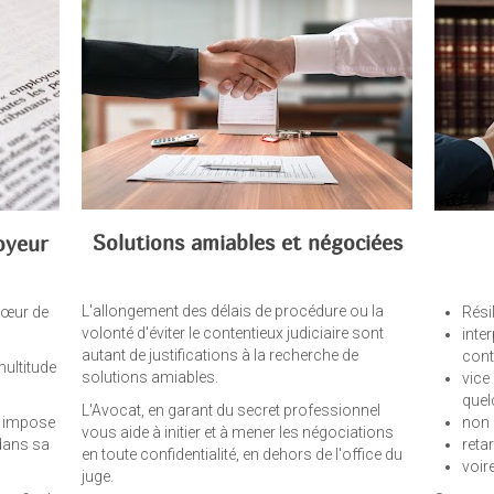
Solutions amiables et négociées
oyeur
L'allongement des délais de procédure ou la
cœur de
Résil
volonté d'éviter le contentieux judiciaire sont
inte
autant de justifications à la recherche de
cont
multitude
solutions amiables.
vice
quel
L'Avocat, en garant du secret professionnel
é, impose
non 
vous aide à initier et à mener les négociations
dans sa
retar
en toute confidentialité, en dehors de l'office du
voir
juge.