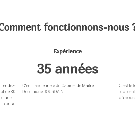
Comment fonctionnons-nous 
Expérience
35 années
r rendez-
C'est l'ancienneté du Cabinet de Maître
C'est le
act de 30
Dominique JOURDAIN.
moment 
é d'une
où nous 
 la prise