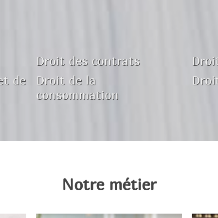
Droit des contrats
Droi
et de
Droit de la
Droi
consommation
Notre métier